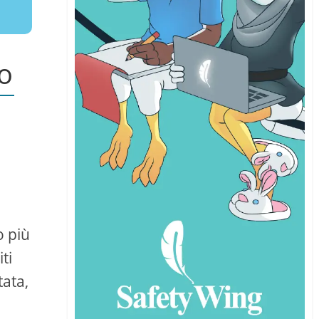
o
e
o più
ti
tata,