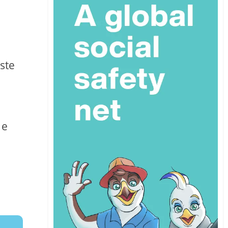
ste
 e
i