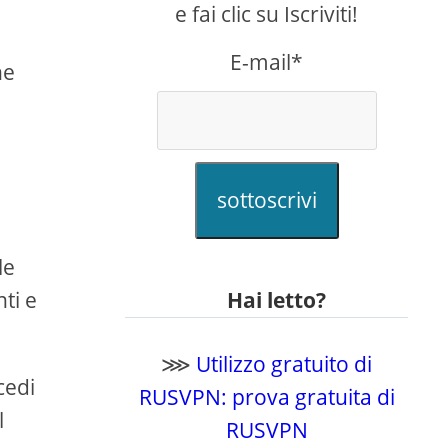
e fai clic su Iscriviti!
E-mail*
ne
sottoscrivi
le
nti e
Hai letto?
⋙
Utilizzo gratuito di
cedi
RUSVPN: prova gratuita di
l
RUSVPN