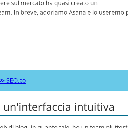
sere sul mercato ha quasi creato un
eam. In breve, adoriamo Asana e lo useremo 
o
SEO.co
un'interfaccia intuitiva
eb di blog. In quanto tale, ho un team piuttos