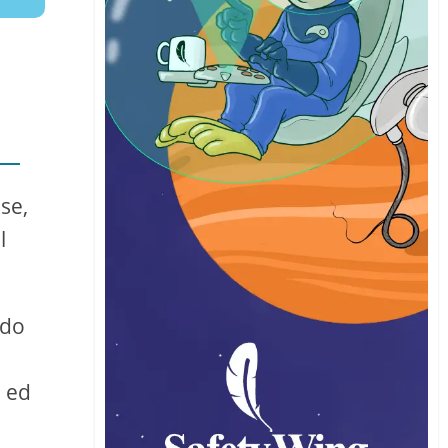
i
se,
l
ndo
e ed