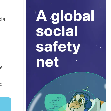
sia
 e
e