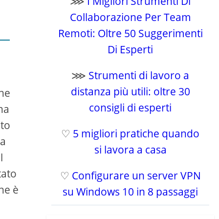
⋙
I Migliori Strumenti Di
Collaborazione Per Team
Remoti: Oltre 50 Suggerimenti
Di Esperti
⋙
Strumenti di lavoro a
distanza più utili: oltre 30
che
consigli di esperti
na
nto
♡
5 migliori pratiche quando
na
si lavora a casa
l
tato
♡
Configurare un server VPN
che è
su Windows 10 in 8 passaggi