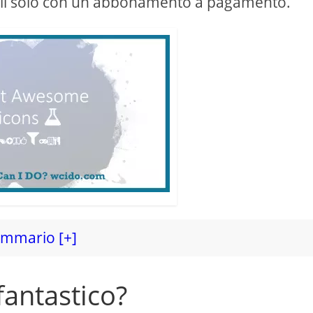
sibili solo con un abbonamento a pagamento.
mmario [+]
fantastico?