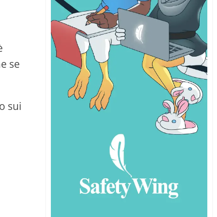
è
he se
o sui