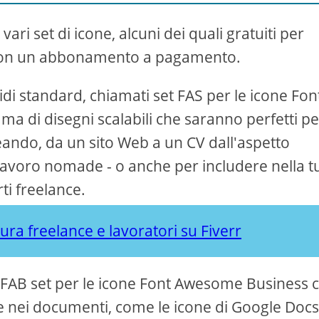
ari set di icone, alcuni dei quali gratuiti per
olo con un abbonamento a pagamento.
solidi standard, chiamati set FAS per le icone Fon
 di disegni scalabili che saranno perfetti pe
eando, da un sito Web a un CV dall'aspetto
di lavoro nomade - o anche per includere nella t
rti freelance.
ttura freelance e lavoratori su Fiverr
i FAB set per le icone Font Awesome Business 
re nei documenti, come le icone di Google Docs