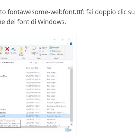
ato fontawesome-webfont.ttf: fai doppio clic s
one dei font di Windows.