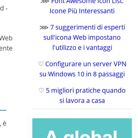
⋙
Font Awesome Icon List:
d -
Icone Più Interessanti
⋙
7 suggerimenti di esperti
sull'icona Web impostano
e Web
l'utilizzo e i vantaggi
mente
♡
Configurare un server VPN
su Windows 10 in 8 passaggi
♡
5 migliori pratiche quando
si lavora a casa
, è