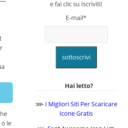
e fai clic su Iscriviti!
E-mail*
t
r
sottoscrivi
ua
Hai letto?
⋙
I Migliori Siti Per Scaricare
Icone Gratis
che
 o le