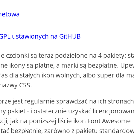
rnetowa
GPL ustawionych na GitHUB
czcionki są teraz podzielone na 4 pakiety: st
sne ikony są płatne, a marki są bezpłatne. Upe
 fas dla stałych ikon wolnych, albo super dla m
 nazwy CSS.
brze jest regularnie sprawdzać na ich stronac
ny pakiet - i ostatecznie uzyskać licencjonowa
cji, jak na poniższej liście ikon Font Awesome
stać bezpłatnie, zarówno z pakietu standardo