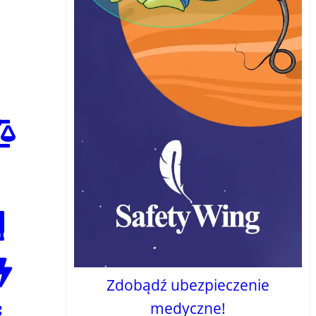
Zdobądź ubezpieczenie
medyczne!