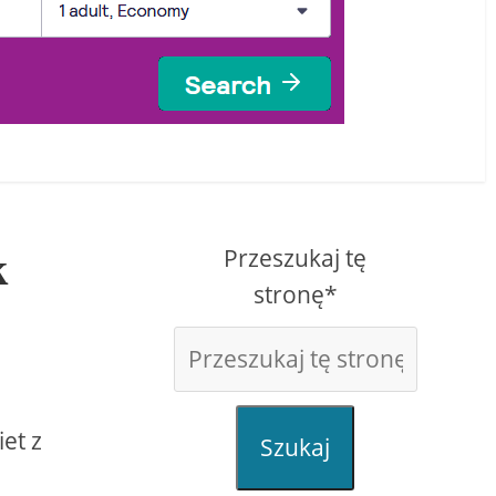
Przeszukaj tę
k
stronę*
et z
Szukaj