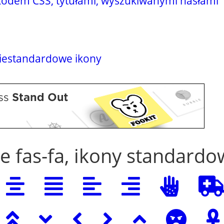
 kodem CSS, tytułami, wyszukiwanymi hasłami
niestandardowe ikony
e fas-fa, ikony standard