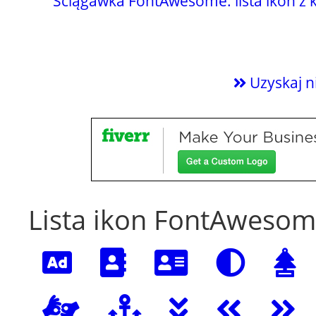
Ściągawka FontAwesome: lista ikon z
Uzyskaj 
Lista ikon FontAwesom