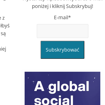
poniżej i kliknij Subskrybuj!
E-mail*
e z
ałbyś
 są
iej
Subskrybować