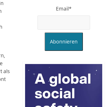
in
Email*
n
h
Abonnieren
rn,
le
t als
ont