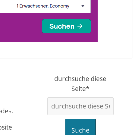
durchsuche diese
Seite*
odes.
bsite
Suche